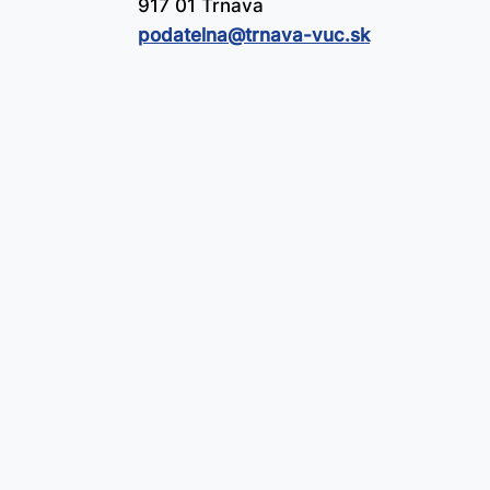
917 01 Trnava
podatelna@​trnava-vuc.sk