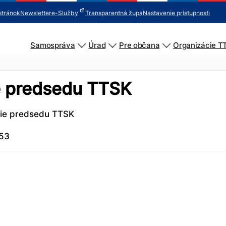
stránok
Newsletter
e-Služby
Transparentná župa
Nastavenie prístupnosti
Samospráva
Úrad
Pre občana
Organizácie T
e predsedu TTSK
nie predsedu TTSK
:53