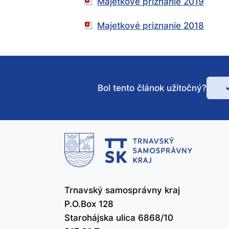
Majetkové priznanie 2019
Majetkové priznanie 2018
Bol tento článok užitočný?
Bo
te
čl
už
Trnavský samosprávny kraj
P.O.Box 128
Starohájska ulica 6868/10