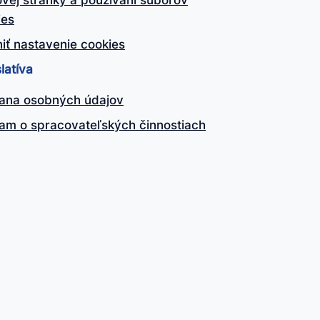
vej stránky a používaní súborov
ies
iť nastavenie cookies
latíva
ana osobných údajov
am o spracovateľských činnostiach