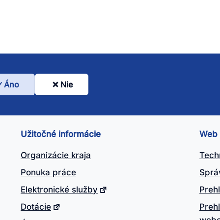
Áno
Nie
l
nto
ánok
Užitočné informácie
Web
itočný?
Organizácie kraja
Tech
Ponuka práce
Sprá
Elektronické služby
Prehl
Dotácie
Preh