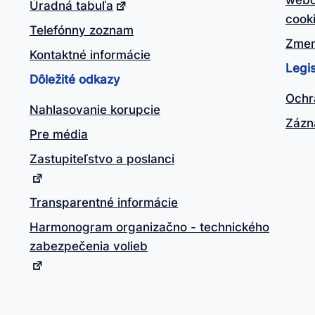
webo
Úradná tabuľa
cook
Telefónny zoznam
Zmen
Kontaktné informácie
Legis
Dôležité odkazy
Ochr
Nahlasovanie korupcie
Zázn
Pre média
Zastupiteľstvo a poslanci
Transparentné informácie
Harmonogram organizačno - technického
zabezpečenia volieb