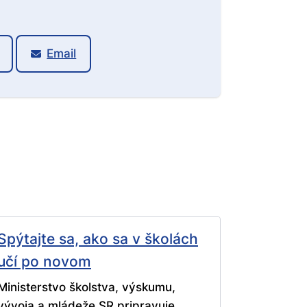
Email
Spýtajte sa, ako sa v školách
učí po novom
Ministerstvo školstva, výskumu,
vývoja a mládeže SR pripravuje