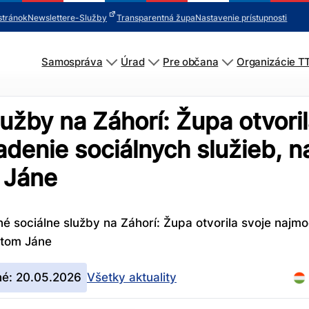
stránok
Newsletter
e-Služby
Transparentná župa
Nastavenie prístupnosti
Samospráva
Úrad
Pre občana
Organizácie T
užby na Záhorí: Župa otvoril
adenie sociálnych služieb, 
 Jáne
é sociálne služby na Záhorí: Župa otvorila svoje najmo
ätom Jáne
né: 20.05.2026
Všetky aktuality