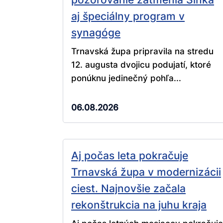
aj špeciálny program v
synagóge
Trnavská župa pripravila na stredu
12. augusta dvojicu podujatí, ktoré
ponúknu jedinečný pohľa...
06.08.2026
Aj počas leta pokračuje
Trnavská župa v modernizácii
ciest. Najnovšie začala
rekonštrukcia na juhu kraja