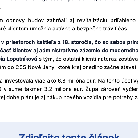
.
 obnovy budov zahŕňali aj revitalizáciu priľahlého 
ré klientom umožnia aktívne a bezpečne tráviť čas.
 v priestoroch kaštieľa z 18. storočia, čo so sebou p
 časť klientov aj administratívne zázemie do modernéh
ia Lopatníková
s tým, že ostatní klienti nateraz zostáv
ím do CSS Nové Jány, ktoré kraj onedlho začne stavať 
a investovala viac ako 6,8 milióna eur. Na tento účel v
 v sume takmer 3,2 milióna eur. Župa zároveň vyčlenil
kej dobe plánuje aj nákup nového vozidla pre potreby z
Zdieľajte tento článok