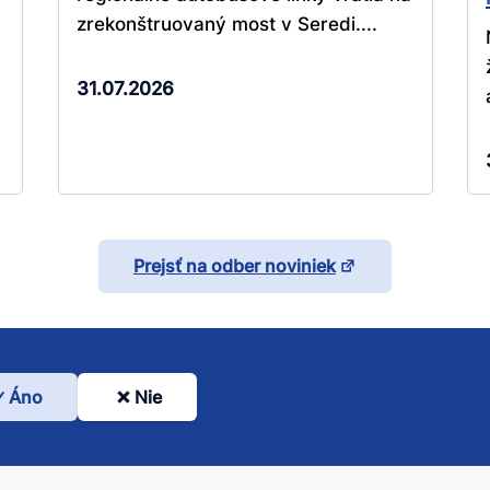
zrekonštruovaný most v Seredi....
31.07.2026
Prejsť na odber noviniek
Áno
Nie
l
nto