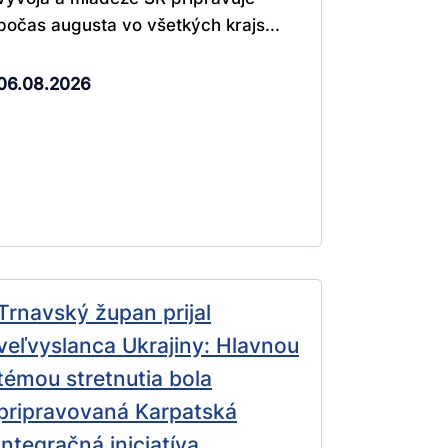
počas augusta vo všetkých krajs...
06.08.2026
Trnavský župan prijal
veľvyslanca Ukrajiny: Hlavnou
témou stretnutia bola
pripravovaná Karpatská
integračná iniciatíva