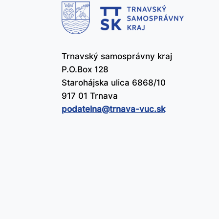
čl
už
Trnavský samosprávny kraj
P.O.Box 128
Starohájska ulica 6868/10
917 01 Trnava
podatelna@​trnava-vuc.sk