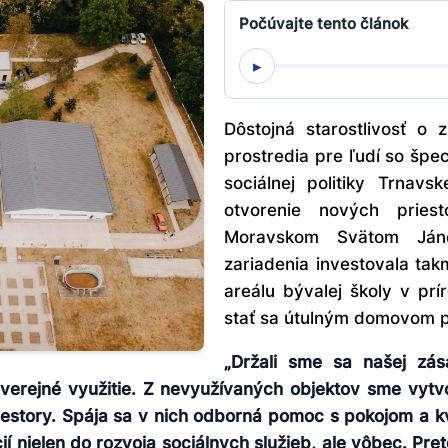
Počúvajte tento článok
▸
Dôstojná starostlivosť o 
prostredia pre ľudí so špec
sociálnej politiky Trnavs
otvorenie nových priest
Moravskom Svätom Jáne
zariadenia investovala ta
areálu bývalej školy v pr
stať sa útulným domovom p
„Držali sme sa našej zá
 verejné využitie. Z nevyužívaných objektov sme vytvo
riestory. Spája sa v nich odborná pomoc s pokojom a 
ií nielen do rozvoja sociálnych služieb, ale vôbec. Pre