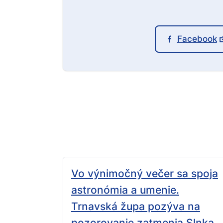
Facebook
Vo výnimočný večer sa spoja
astronómia a umenie.
Trnavská župa pozýva na
pozorovanie zatmenia Slnka