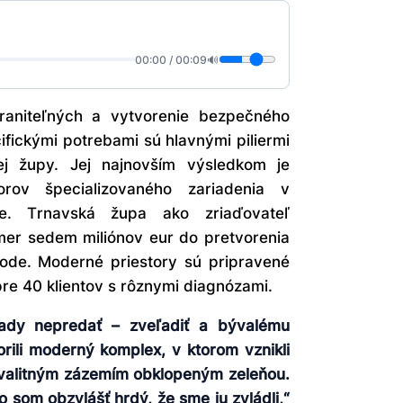
00:00
/
00:09
🔊
zraniteľných a vytvorenie bezpečného
ifickými potrebami sú hlavnými piliermi
kej župy. Jej najnovším výsledkom je
orov špecializovaného zariadenia v
. Trnavská župa ako zriaďovateľ
kmer sedem miliónov eur do pretvorenia
írode. Moderné priestory sú pripravené
re 40 klientov s rôznymi diagnózami.
sady nepredať – zveľadiť a bývalému
rili moderný komplex, v ktorom vznikli
kvalitným zázemím obklopeným zeleňou.
to som obzvlášť hrdý, že sme ju zvládli,“