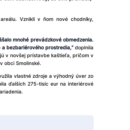
areálu. Vznikli v ňom nové chodníky,
rinášalo mnohé prevádzkové obmedzenia.
o a bezbariérového prostredia,“
doplnila
ajú v novšej prístavbe kaštieľa, pričom v
v obci Smolinské.
yužila vlastné zdroje a výhodný úver zo
a ďalších 275-tisíc eur na interiérové
ariadenia.