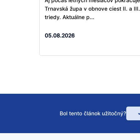
Aj počas letných mesiacov pokračuje
Trnavská župa v obnove ciest II. a III.
triedy. Aktuálne p...
05.08.2026
Bol tento článok užitočný?
Bo
te