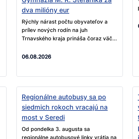
dva milióny eur
Rýchly nárast počtu obyvateľov a
prílev nových rodín na juh
Trnavského kraja prináša čoraz väč...
06.08.2026
Regionálne autobusy sa po
siedmich rokoch vracajú na
most v Seredi
Od pondelka 3. augusta sa
regionálne autobusové linky vrátia na