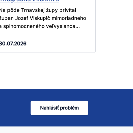
Na pôde Trnavskej župy privítal
župan Jozef Viskupič mimoriadneho
a splnomocneného veľvyslanca...
30.07.2026
Nahlásiť problém