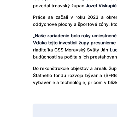
povedal trnavský župan
Jozef Viskupič
Práce sa začali v roku 2023 a okrem
oddychové plochy a športové zóny, kto
„Naše zariadenie bolo roky umiestnené
Vďaka tejto investícii župy presunieme
riaditeľka CSS Moravský Svätý Ján
Luc
budúcnosti sa počíta s ich presťahovan
Do rekonštrukcie objektov a areálu žup
Štátneho fondu rozvoja bývania (ŠFRB)
vybavenie a technológie, pričom v blíz