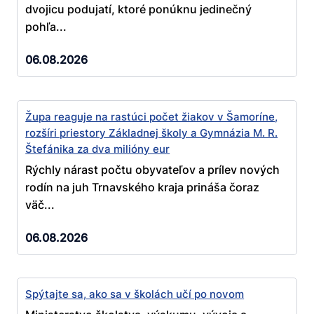
dvojicu podujatí, ktoré ponúknu jedinečný
pohľa...
06.08.2026
Župa reaguje na rastúci počet žiakov v Šamoríne,
rozšíri priestory Základnej školy a Gymnázia M. R.
Štefánika za dva milióny eur
Rýchly nárast počtu obyvateľov a prílev nových
rodín na juh Trnavského kraja prináša čoraz
väč...
06.08.2026
Spýtajte sa, ako sa v školách učí po novom