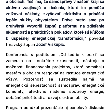
a obciach. Teší ma, že samosprávy v našom kraji sa
aktívne zaujímajú o riešenia, ktoré im pomôžu
znižovať náklady, zvyšovať efektivitu a prinášať
lepšie služby obyvateľom. Práve preto sme po
druhýkrát vytvorili župnú platformu na zdieľanie
skúseností a praktických príkladov, ktoré sú kľúčom
k úspešnej energetickej transformácii,“
povedal
trnavský župan
Jozef Viskupič
.
Konferencia s podtitulom „Od teórie k praxi“ sa
zamerala na konkrétne skúsenosti, nástroje a
možnosti financovania projektov, ktoré pomáhajú
mestám a obciam reagovať na rastúce energetické
výzvy. Pozornosť sa sústredila najmä na
energetickú sebestačnosť samospráv, energetické
komunity, efektívne riadenie spotreby energií,
dotačné príležitosti a rozvoj elektromobility.
Program ponúkol prezentácie aj panelové diskusie