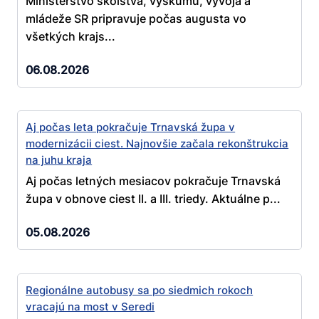
Ministerstvo školstva, výskumu, vývoja a
mládeže SR pripravuje počas augusta vo
všetkých krajs...
06.08.2026
Aj počas leta pokračuje Trnavská župa v
modernizácii ciest. Najnovšie začala rekonštrukcia
na juhu kraja
Aj počas letných mesiacov pokračuje Trnavská
župa v obnove ciest II. a III. triedy. Aktuálne p...
05.08.2026
Regionálne autobusy sa po siedmich rokoch
vracajú na most v Seredi