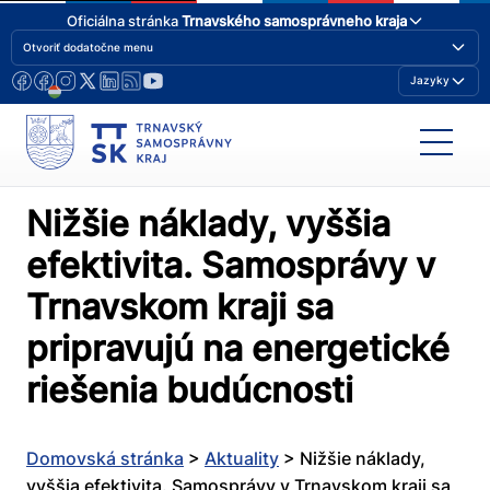
Oficiálna stránka
Trnavského samosprávneho kraja
Otvoriť dodatočne menu
Jazyky
Nižšie náklady, vyššia
efektivita. Samosprávy v
Trnavskom kraji sa
pripravujú na energetické
riešenia budúcnosti
Domovská stránka
>
Aktuality
>
Nižšie náklady,
vyššia efektivita. Samosprávy v Trnavskom kraji sa