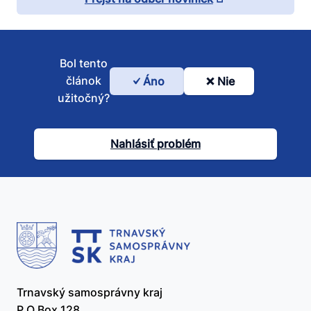
Bol tento
článok
Áno
Nie
Bol
užitočný?
tento
článok
Nahlásiť problém
užitočný?
Trnavský samosprávny kraj
P.O.Box 128