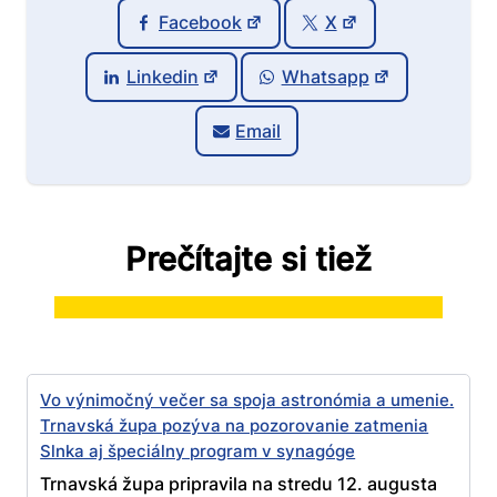
Facebook
X
Linkedin
Whatsapp
Email
Prečítajte si tiež
Vo výnimočný večer sa spoja astronómia a umenie.
Trnavská župa pozýva na pozorovanie zatmenia
Slnka aj špeciálny program v synagóge
Trnavská župa pripravila na stredu 12. augusta