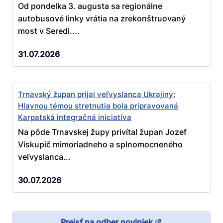
Od pondelka 3. augusta sa regionálne
autobusové linky vrátia na zrekonštruovaný
most v Seredi....
31.07.2026
Trnavský župan prijal veľvyslanca Ukrajiny:
Hlavnou témou stretnutia bola pripravovaná
Karpatská integračná iniciatíva
Na pôde Trnavskej župy privítal župan Jozef
Viskupič mimoriadneho a splnomocneného
veľvyslanca...
30.07.2026
Prejsť na odber noviniek