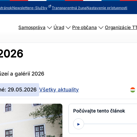
stránok
Newsletter
e-Služby
Transparentná župa
Nastavenie prístupnosti
Samospráva
Úrad
Pre občana
Organizácie T
 2026
zeí a galérií 2026
né: 29.05.2026
Všetky aktuality
Počúvajte tento článok
▸