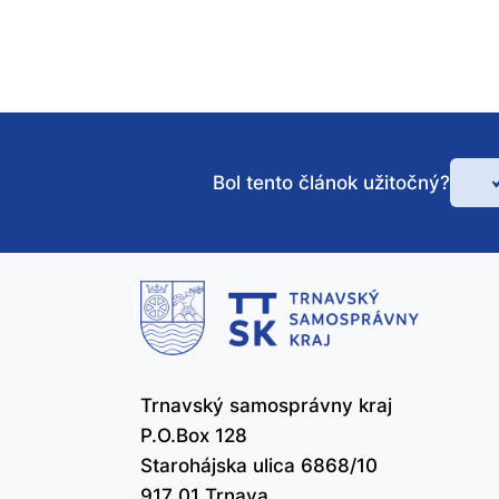
Bol tento článok užitočný?
Bo
te
čl
už
Trnavský samosprávny kraj
P.O.Box 128
Starohájska ulica 6868/10
917 01 Trnava