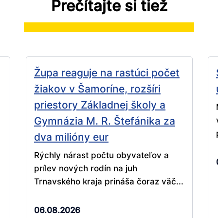
Prečítajte si tiež
Župa reaguje na rastúci počet
žiakov v Šamoríne, rozšíri
priestory Základnej školy a
Gymnázia M. R. Štefánika za
dva milióny eur
Rýchly nárast počtu obyvateľov a
prílev nových rodín na juh
Trnavského kraja prináša čoraz väč...
06.08.2026