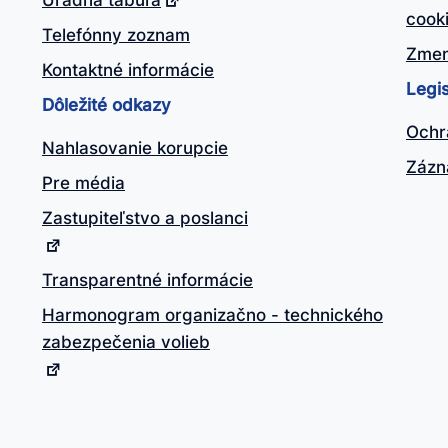
Úradná tabuľa
cook
Telefónny zoznam
Zmen
Kontaktné informácie
Legis
Dôležité odkazy
Ochr
Nahlasovanie korupcie
Zázn
Pre média
Zastupiteľstvo a poslanci
Transparentné informácie
Harmonogram organizačno - technického
zabezpečenia volieb