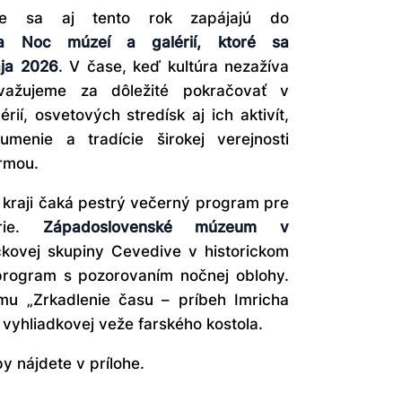
úcie sa aj tento rok zapájajú do
ia Noc múzeí a galérií, ktoré sa
ája 2026
. V čase, keď kultúra nezažíva
važujeme za dôležité pokračovať v
ií, osvetových stredísk aj ich aktivít,
, umenie a tradície širokej verejnosti
ormou.
kraji čaká pestrý večerný program pre
órie.
Západoslovenské múzeum v
kovej skupiny Cevedive v historickom
program s pozorovaním nočnej oblohy.
lmu „Zrkadlenie času – príbeh Imricha
vyhliadkovej veže farského kostola.
y nájdete v prílohe.