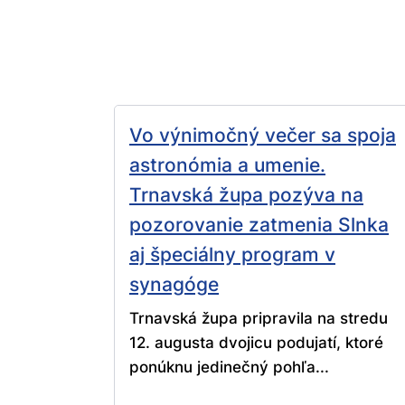
Vo výnimočný večer sa spoja
astronómia a umenie.
Trnavská župa pozýva na
pozorovanie zatmenia Slnka
aj špeciálny program v
synagóge
Trnavská župa pripravila na stredu
12. augusta dvojicu podujatí, ktoré
ponúknu jedinečný pohľa...