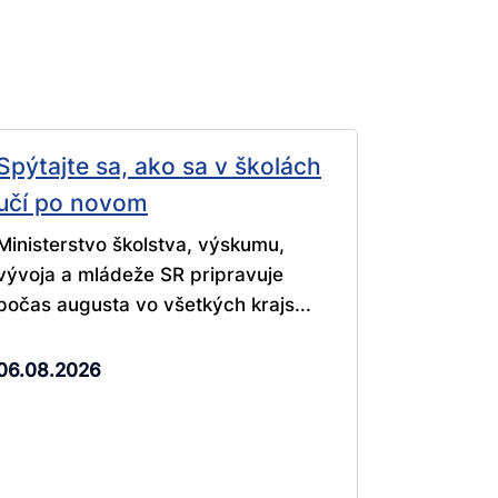
Spýtajte sa, ako sa v školách
učí po novom
Ministerstvo školstva, výskumu,
vývoja a mládeže SR pripravuje
počas augusta vo všetkých krajs...
06.08.2026