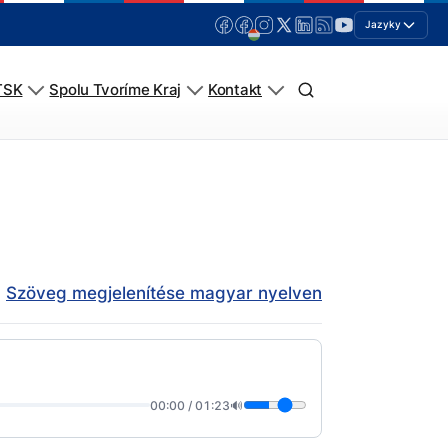
Jazyky
TSK
Spolu Tvoríme Kraj
Kontakt
Szöveg megjelenítése magyar nyelven
00:00
/
01:23
🔊