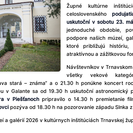
Župné kultúrne inštit
celoslovenského
podujat
uskutoční v sobotu 23. m
jednoduché obdobie, po
podpore našich múzeí, galér
ktoré približujú históriu
atraktívnou a zážitkovou f
Návštevníkov v Trnavskom 
všetky vekové kateg
ava stará – známa“ a o 21.30 h ponúkne koncert roc
u v Galante sa od 19.30 h uskutoční astronomický 
ra v Piešťanoch
pripravilo o 14.30 h premietanie fi
ovci
pozýva od 18.30 h na pozorovanie západu Slnka z 
a galérií 2026 v kultúrnych inštitúciách Trnavskej žup