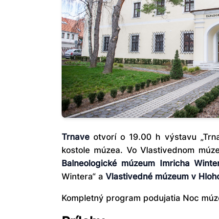
Trnave
otvorí o 19.00 h výstavu „Trn
kostole múzea. Vo Vlastivednom múze
Balneologické múzeum Imricha Winte
Wintera“ a
Vlastivedné múzeum v Hloh
Kompletný program podujatia Noc múzeí 