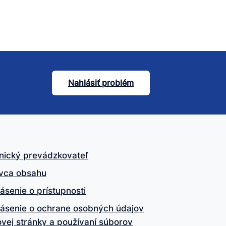
Nahlásiť problém
nický prevádzkovateľ
vca obsahu
ásenie o prístupnosti
lásenie o ochrane osobných údajov
vej stránky a používaní súborov