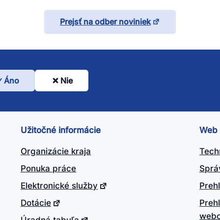
Prejsť na odber noviniek
Áno
Nie
l
nto
ánok
Užitočné informácie
Web
itočný?
Organizácie kraja
Tech
Ponuka práce
Sprá
Elektronické služby
Prehl
Dotácie
Preh
webo