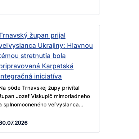
Trnavský župan prijal
veľvyslanca Ukrajiny: Hlavnou
témou stretnutia bola
pripravovaná Karpatská
integračná iniciatíva
Na pôde Trnavskej župy privítal
župan Jozef Viskupič mimoriadneho
a splnomocneného veľvyslanca...
30.07.2026