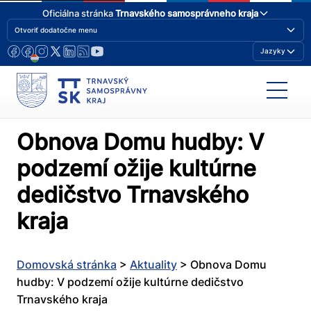
Oficiálna stránka
Trnavského samosprávneho kraja
Otvoriť dodatočne menu
Jazyky
Obnova Domu hudby: V
podzemí ožije kultúrne
dedičstvo Trnavského
kraja
Domovská stránka
>
Aktuality
>
Obnova Domu
hudby: V podzemí ožije kultúrne dedičstvo
Trnavského kraja