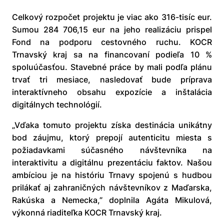
Celkový rozpočet projektu je viac ako 316-tisíc eur.
Sumou 284 706,15 eur na jeho realizáciu prispel
Fond na podporu cestovného ruchu. KOCR
Trnavský kraj sa na financovaní podieľa 10 %
spoluúčasťou. Stavebné práce by mali podľa plánu
trvať tri mesiace, nasledovať bude príprava
interaktívneho obsahu expozície a inštalácia
digitálnych technológií.
„Vďaka tomuto projektu získa destinácia unikátny
bod záujmu, ktorý prepojí autenticitu miesta s
požiadavkami súčasného návštevníka na
interaktivitu a digitálnu prezentáciu faktov. Našou
ambíciou je na históriu Trnavy spojenú s hudbou
prilákať aj zahraničných návštevníkov z Maďarska,
Rakúska a Nemecka,” doplnila Agáta Mikulová,
výkonná riaditeľka KOCR Trnavský kraj.