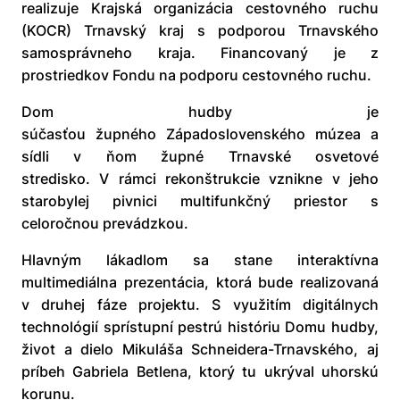
realizuje Krajská organizácia cestovného ruchu
(KOCR) Trnavský kraj s podporou Trnavského
samosprávneho kraja. Financovaný je z
prostriedkov Fondu na podporu cestovného ruchu.
Dom hudby je
súčasťou župného Západoslovenského múzea a
sídli v ňom župné Trnavské osvetové
stredisko. V rámci rekonštrukcie vznikne v jeho
starobylej pivnici multifunkčný priestor s
celoročnou prevádzkou.
Hlavným lákadlom sa stane interaktívna
multimediálna prezentácia, ktorá bude realizovaná
v druhej fáze projektu. S využitím digitálnych
technológií sprístupní pestrú históriu Domu hudby,
život a dielo Mikuláša Schneidera-Trnavského, aj
príbeh Gabriela Betlena, ktorý tu ukrýval uhorskú
korunu.