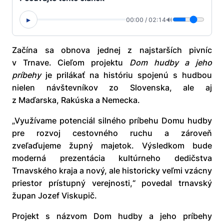
▸
00:00
/
02:14
🔊
Začína sa obnova jednej z najstarších pivníc
v Trnave. Cieľom projektu
Dom hudby a jeho
príbehy
je prilákať na históriu spojenú s hudbou
nielen návštevníkov zo Slovenska, ale aj
z Maďarska, Rakúska a Nemecka.
„Využívame potenciál silného príbehu Domu hudby
pre rozvoj cestovného ruchu a zároveň
zveľaďujeme župný majetok. Výsledkom bude
moderná prezentácia kultúrneho dedičstva
Trnavského kraja a nový, ale historicky veľmi vzácny
priestor prístupný verejnosti,“ povedal trnavský
župan Jozef Viskupič.
Projekt s názvom Dom hudby a jeho príbehy