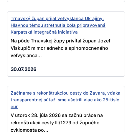
Trnavský župan prijal veľvyslanca Ukrajiny:
Hlavnou témou stretnutia bola pripravovaná
Karpatská integračná iniciatíva
Na pôde Trnavskej župy privítal župan Jozef
Viskupič mimoriadneho a splnomocneného
veľvyslanca...
30.07.2026
Začíname s rekonštrukciou cesty do Zavara, vďaka
transparentnej súťaži sme ušetrili viac ako 25-tisíc
eur
V utorok 28. júla 2026 sa začnú práce na
rekonštrukcii cesty III/1279 od župného
cyklomosta po...