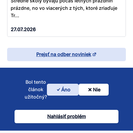
Stredné školy bývajú počas letných prázdnin
prázdne, no vo viacerých z tých, ktoré zriaďuje
Tr...
27.07.2026
Prejsť na odber noviniek
Bol tento
článok
Áno
Nie
Bol
užitočný?
tento
článok
Nahlásiť problém
užitočný?