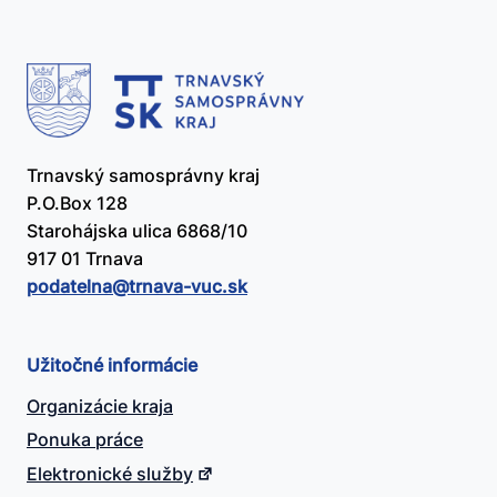
Trnavský samosprávny kraj
P.O.Box 128
Starohájska ulica 6868/10
917 01 Trnava
podatelna@​trnava-vuc.sk
Užitočné informácie
Organizácie kraja
Ponuka práce
Elektronické služby