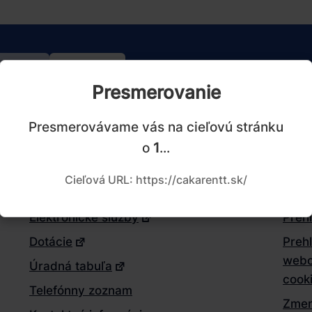
Áno
Nie
l
Presmerovanie
nto
Presmerovávame vás na cieľovú stránku
ánok
Užitočné informácie
Web
o
1
...
itočný?
Organizácie kraja
Tech
Cieľová URL: https://cakarentt.sk/
Ponuka práce
Sprá
Elektronické služby
Prehl
Dotácie
Preh
webo
Úradná tabuľa
cook
Telefónny zoznam
Zmen