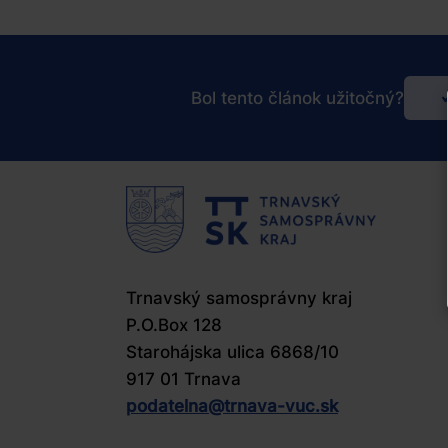
Bol tento článok užitočný?
Bo
te
čl
už
Trnavský samosprávny kraj
P.O.Box 128
Starohájska ulica 6868/10
917 01 Trnava
podatelna@​trnava-vuc.sk