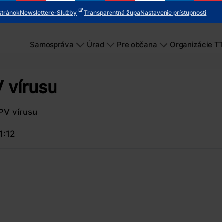
stránok
Newsletter
e-Služby
Transparentná župa
Nastavenie prístupnosti
Samospráva
Úrad
Pre občana
Organizácie T
 vírusu
PV vírusu
1:12