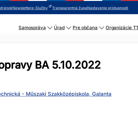
stránok
Newsletter
e-Služby
Transparentná župa
Nastavenie prístupnosti
Samospráva
Úrad
Pre občana
Organizácie T
opravy BA 5.10.2022
echnická - Műszaki Szakközépiskola, Galanta