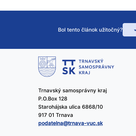
Bol tento článok užitočný?
Bo
te
čl
už
Trnavský samosprávny kraj
P.O.Box 128
Starohájska ulica 6868/10
917 01 Trnava
podatelna@​trnava-vuc.sk