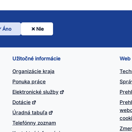
Áno
Nie
l
nto
ánok
Užitočné informácie
Web
itočný?
Organizácie kraja
Tech
Ponuka práce
Sprá
Elektronické služby
Prehl
Dotácie
Preh
webo
Úradná tabuľa
cook
Telefónny zoznam
Zmen