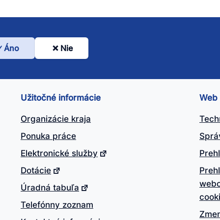
Áno
Nie
l
nto
ánok
Užitočné informácie
Web
itočný?
Organizácie kraja
Tech
Ponuka práce
Sprá
Elektronické služby
Prehl
Dotácie
Preh
webo
Úradná tabuľa
cook
Telefónny zoznam
Zmen