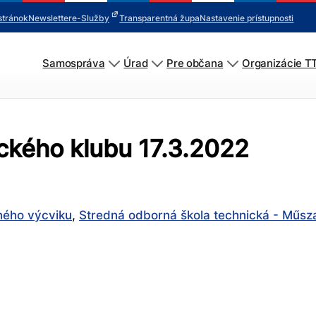
stránok
Newsletter
e-Služby
Transparentná župa
Nastavenie prístupnosti
Samospráva
Úrad
Pre občana
Organizácie T
ckého klubu 17.3.2022
ného výcviku
,
Stredná odborná škola technická - Műsza