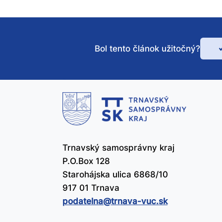
Bol tento článok užitočný?
Bo
te
čl
už
Trnavský samosprávny kraj
P.O.Box 128
Starohájska ulica 6868/10
917 01 Trnava
podatelna@​trnava-vuc.sk