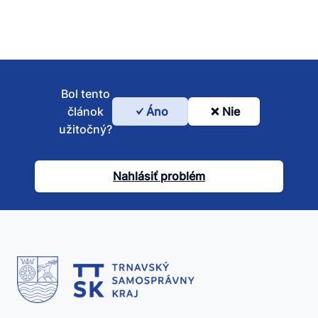
Bol tento
článok
Áno
Nie
Bol
užitočný?
tento
článok
Nahlásiť problém
užitočný?