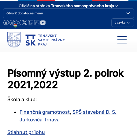
Oficiálna stránka
Trnavského samosprávneho kraja
Otvoriť dodatočne menu
Jazyky
Písomný výstup 2. polrok
2021,2022
Škola a klub:
Finančná gramotnost
,
SPŠ stavebná D. S.
Jurkoviča Trnava
Stiahnuť prílohu