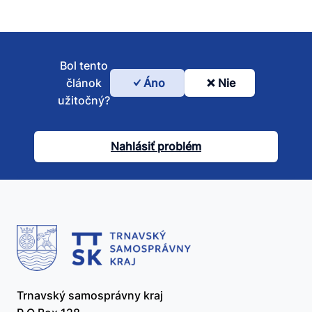
Bol tento
článok
Áno
Nie
Bol
užitočný?
tento
článok
Nahlásiť problém
užitočný?
Trnavský samosprávny kraj