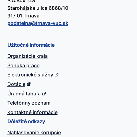
P.O.Box 128
Starohájska ulica 6868/10
917 01 Trnava
podatelna@​trnava-vuc.sk
Užitočné informácie
Organizácie kraja
Ponuka práce
Elektronické služby
Dotácie
Úradná tabuľa
Telefónny zoznam
Kontaktné informácie
Dôležité odkazy
Nahlasovanie korupcie