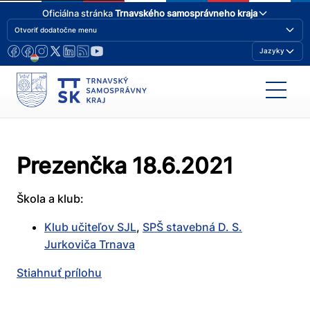
Oficiálna stránka
Trnavského samosprávneho kraja
Otvoriť dodatočne menu
Jazyky
Prezenčka 18.6.2021
Škola a klub:
Klub učiteľov SJL
,
SPŠ stavebná D. S.
Jurkoviča Trnava
Stiahnuť prílohu