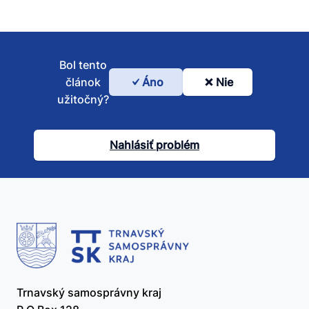
Bol tento
článok
Áno
Nie
Bol
užitočný?
tento
článok
Nahlásiť problém
užitočný?
Trnavský samosprávny kraj