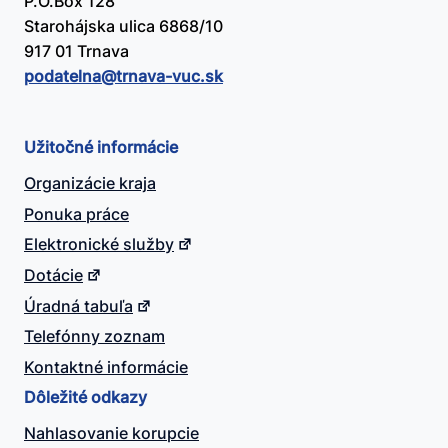
P.O.Box 128
Starohájska ulica 6868/10
917 01 Trnava
podatelna@​trnava-vuc.sk
Užitočné informácie
Organizácie kraja
Ponuka práce
Elektronické služby
Dotácie
Úradná tabuľa
Telefónny zoznam
Kontaktné informácie
Dôležité odkazy
Nahlasovanie korupcie