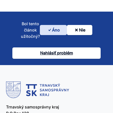
Bol tento
článok
Áno
Nie
Bol
užitočný?
tento
článok
Nahlásiť problém
užitočný?
Trnavský samosprávny kraj