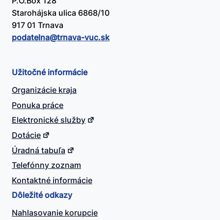
P.O.Box 128
Starohájska ulica 6868/10
917 01 Trnava
podatelna@​trnava-vuc.sk
Užitočné informácie
Organizácie kraja
Ponuka práce
Elektronické služby
Dotácie
Úradná tabuľa
Telefónny zoznam
Kontaktné informácie
Dôležité odkazy
Nahlasovanie korupcie