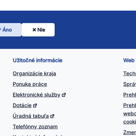
Áno
Nie
l
nto
ánok
Užitočné informácie
Web
itočný?
Organizácie kraja
Tech
Ponuka práce
Sprá
Elektronické služby
Prehl
Dotácie
Preh
webo
Úradná tabuľa
cook
Telefónny zoznam
Zmen