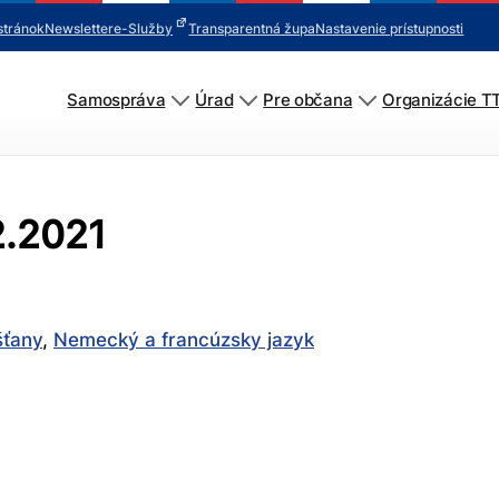
stránok
Newsletter
e-Služby
Transparentná župa
Nastavenie prístupnosti
Samospráva
Úrad
Pre občana
Organizácie T
2.2021
šťany
,
Nemecký a francúzsky jazyk