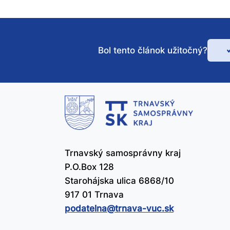
Bol tento článok užitočný?
Bo
te
čl
už
Trnavský samosprávny kraj
P.O.Box 128
Starohájska ulica 6868/10
917 01 Trnava
podatelna@​trnava-vuc.sk