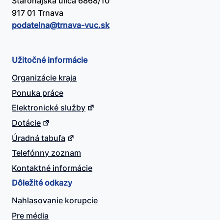
Starohájska ulica 6868/10
917 01 Trnava
podatelna@​trnava-vuc.sk
Užitočné informácie
Organizácie kraja
Ponuka práce
Elektronické služby
Dotácie
Úradná tabuľa
Telefónny zoznam
Kontaktné informácie
Dôležité odkazy
Nahlasovanie korupcie
Pre média