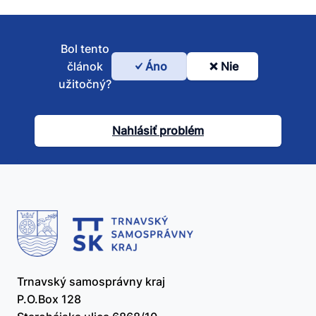
Bol tento
článok
Áno
Nie
Bol
užitočný?
tento
článok
Nahlásiť problém
užitočný?
Trnavský samosprávny kraj
P.O.Box 128