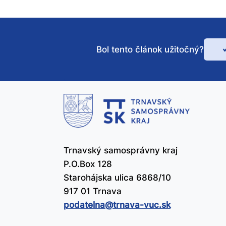
Bol tento článok užitočný?
Bo
te
čl
už
Trnavský samosprávny kraj
P.O.Box 128
Starohájska ulica 6868/10
917 01 Trnava
podatelna@​trnava-vuc.sk