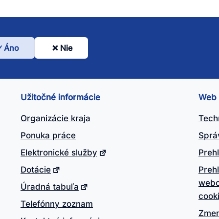
Áno
Nie
l
nto
ánok
Užitočné informácie
Web
itočný?
Organizácie kraja
Tech
Ponuka práce
Sprá
Elektronické služby
Prehl
Dotácie
Preh
webo
Úradná tabuľa
cook
Telefónny zoznam
Zmen