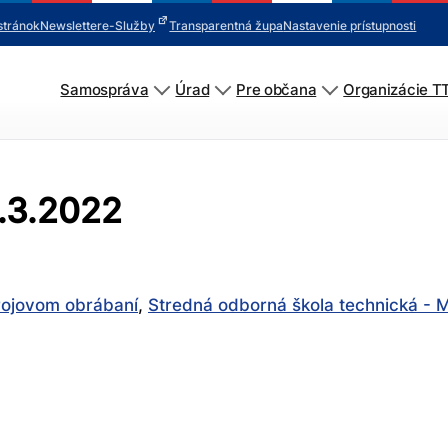
stránok
Newsletter
e-Služby
Transparentná župa
Nastavenie prístupnosti
Samospráva
Úrad
Pre občana
Organizácie T
0.3.2022
trojovom obrábaní
,
Stredná odborná škola technická - 