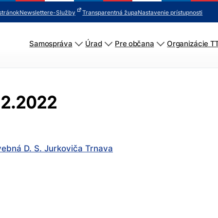
stránok
Newsletter
e-Služby
Transparentná župa
Nastavenie prístupnosti
Samospráva
Úrad
Pre občana
Organizácie T
1.2.2022
ebná D. S. Jurkoviča Trnava