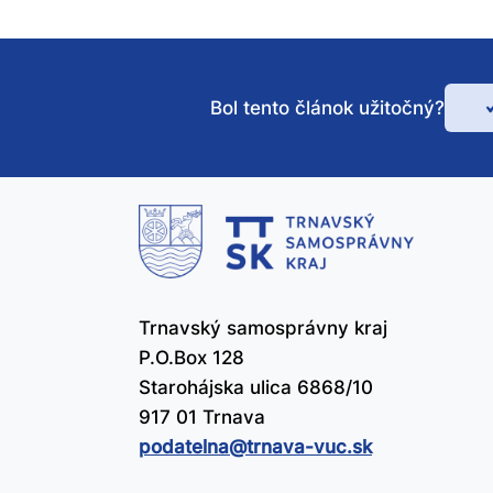
Bol tento článok užitočný?
Bo
te
čl
už
Trnavský samosprávny kraj
P.O.Box 128
Starohájska ulica 6868/10
917 01 Trnava
podatelna@​trnava-vuc.sk