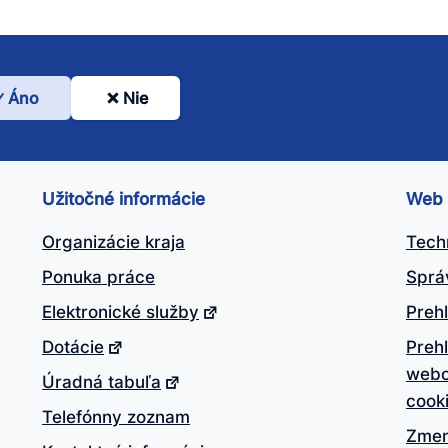
Áno
Nie
l
nto
ánok
Užitočné informácie
Web
itočný?
Organizácie kraja
Tech
Ponuka práce
Sprá
Elektronické služby
Prehl
Dotácie
Preh
webo
Úradná tabuľa
cook
Telefónny zoznam
Zmen