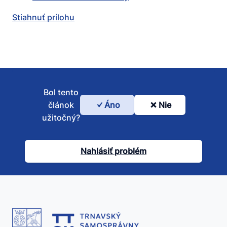
Stiahnuť prílohu
Bol tento
článok
Áno
Nie
Bol
užitočný?
tento
článok
Nahlásiť problém
užitočný?