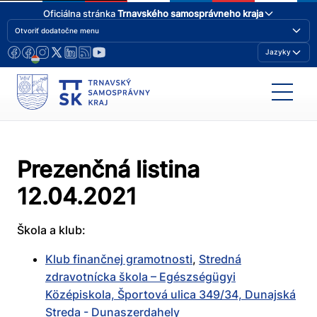
Oficiálna stránka
Trnavského samosprávneho kraja
Otvoriť dodatočne menu
Jazyky
Prezenčná listina
12.04.2021
Škola a klub:
Klub finančnej gramotnosti
,
Stredná
zdravotnícka škola – Egészségügyi
Középiskola, Športová ulica 349/34, Dunajská
Streda - Dunaszerdahely