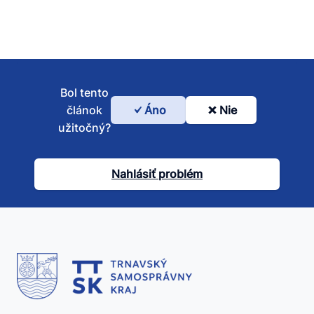
Bol tento
článok
Áno
Nie
Bol
užitočný?
tento
článok
Nahlásiť problém
užitočný?