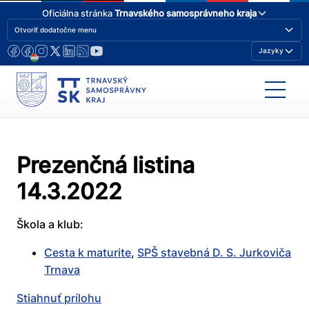
Oficiálna stránka
Trnavského samosprávneho kraja
Otvoriť dodatočne menu
Jazyky
Prezenčná listina
14.3.2022
Škola a klub:
Cesta k maturite
,
SPŠ stavebná D. S. Jurkoviča
Trnava
Stiahnuť prílohu