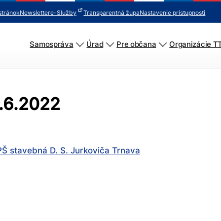
stránok
Newsletter
e-Služby
Transparentná župa
Nastavenie prístupnosti
Samospráva
Úrad
Pre občana
Organizácie T
6.6.2022
Š stavebná D. S. Jurkoviča Trnava