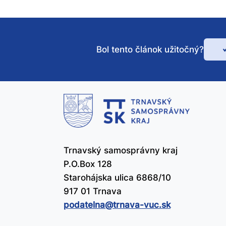
Bol tento článok užitočný?
Bo
te
čl
už
Trnavský samosprávny kraj
P.O.Box 128
Starohájska ulica 6868/10
917 01 Trnava
podatelna@​trnava-vuc.sk