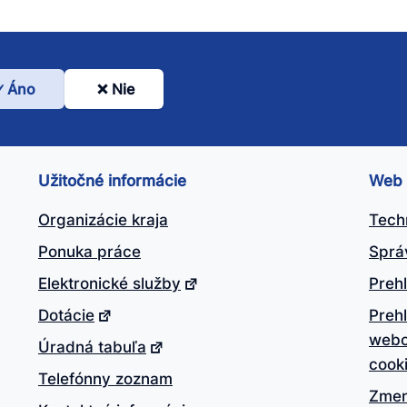
Áno
Nie
l
nto
ánok
Užitočné informácie
Web
itočný?
Organizácie kraja
Tech
Ponuka práce
Sprá
Elektronické služby
Prehl
Dotácie
Preh
webo
Úradná tabuľa
cook
Telefónny zoznam
Zmen