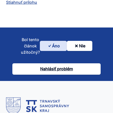
Stiahnuť prílohu
Bol tento
článok
Áno
Nie
Bol
užitočný?
tento
článok
Nahlásiť problém
užitočný?