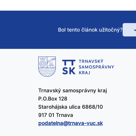
Bol tento článok užitočný?
Bo
te
čl
už
Trnavský samosprávny kraj
P.O.Box 128
Starohájska ulica 6868/10
917 01 Trnava
podatelna@​trnava-vuc.sk