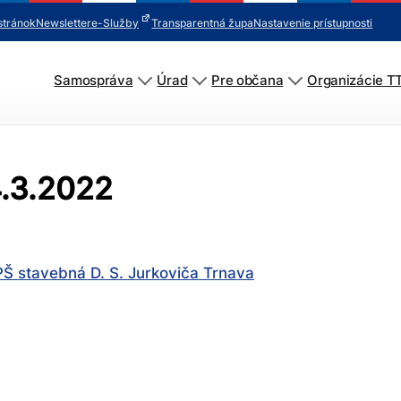
stránok
Newsletter
e-Služby
Transparentná župa
Nastavenie prístupnosti
Samospráva
Úrad
Pre občana
Organizácie T
4.3.2022
Š stavebná D. S. Jurkoviča Trnava