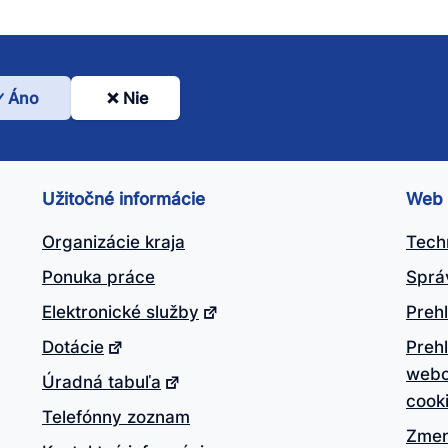
Áno
Nie
l
nto
ánok
Užitočné informácie
Web
itočný?
Organizácie kraja
Tech
Ponuka práce
Sprá
Elektronické služby
Prehl
Dotácie
Preh
webo
Úradná tabuľa
cook
Telefónny zoznam
Zmen