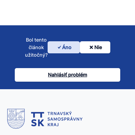
Bol tento
článok
Áno
Nie
Bol
užitočný?
tento
článok
Nahlásiť problém
užitočný?