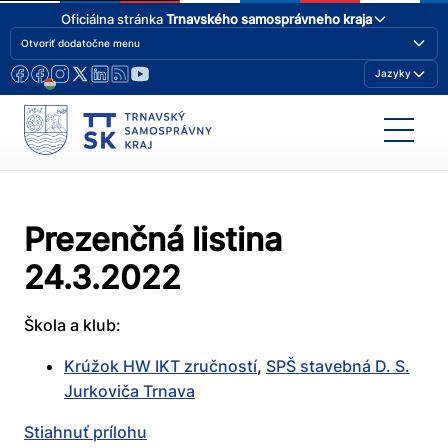
Oficiálna stránka
Trnavského samosprávneho kraja
Otvoriť dodatočne menu
Jazyky
Prezenčná listina
24.3.2022
Škola a klub:
Krúžok HW IKT zručností
,
SPŠ stavebná D. S.
Jurkoviča Trnava
Stiahnuť prílohu