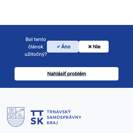
Bol tento
článok
Áno
Nie
Bol
užitočný?
tento
článok
Nahlásiť problém
užitočný?