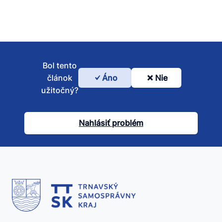
Bol tento
článok
Áno
Nie
Bol
užitočný?
tento
článok
Nahlásiť problém
užitočný?