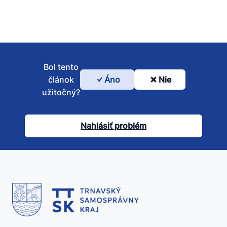
Bol tento
článok
Áno
Nie
Bol
užitočný?
tento
článok
Nahlásiť problém
užitočný?