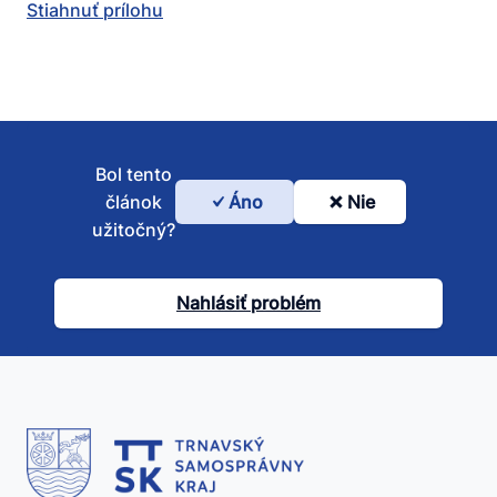
Stiahnuť prílohu
Bol tento
článok
Áno
Nie
Bol
užitočný?
tento
článok
Nahlásiť problém
užitočný?