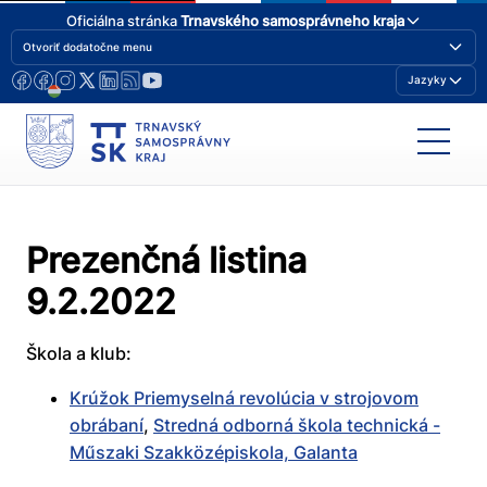
Oficiálna stránka
Trnavského samosprávneho kraja
Otvoriť dodatočne menu
Jazyky
Prezenčná listina
9.2.2022
Škola a klub:
Krúžok Priemyselná revolúcia v strojovom
obrábaní
,
Stredná odborná škola technická -
Műszaki Szakközépiskola, Galanta