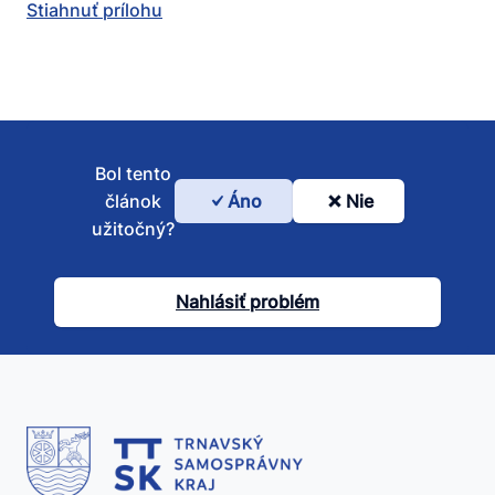
Stiahnuť prílohu
Bol tento
článok
Áno
Nie
Bol
užitočný?
tento
článok
Nahlásiť problém
užitočný?