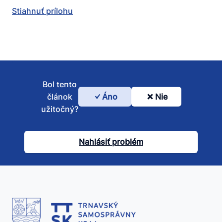
Stiahnuť prílohu
Bol tento
článok
Áno
Nie
Bol
užitočný?
tento
článok
Nahlásiť problém
užitočný?