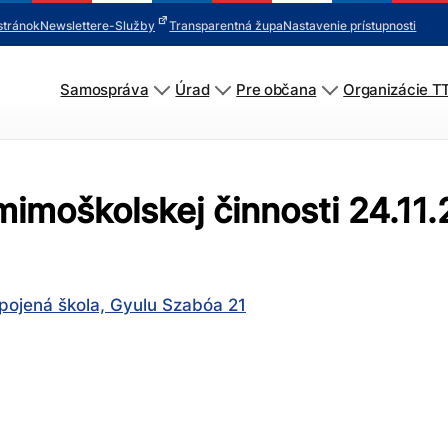
stránok
Newsletter
e-Služby
Transparentná župa
Nastavenie prístupnosti
Samospráva
Úrad
Pre občana
Organizácie T
 mimoškolskej činnosti 24.11
pojená škola, Gyulu Szabóa 21