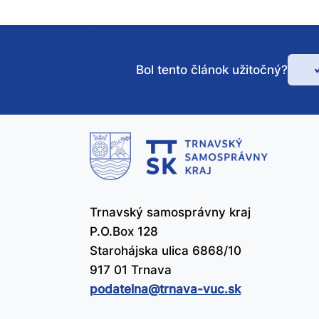
Bol tento článok užitočný?
Bo
te
čl
už
Trnavský samosprávny kraj
P.O.Box 128
Starohájska ulica 6868/10
917 01 Trnava
podatelna@​trnava-vuc.sk