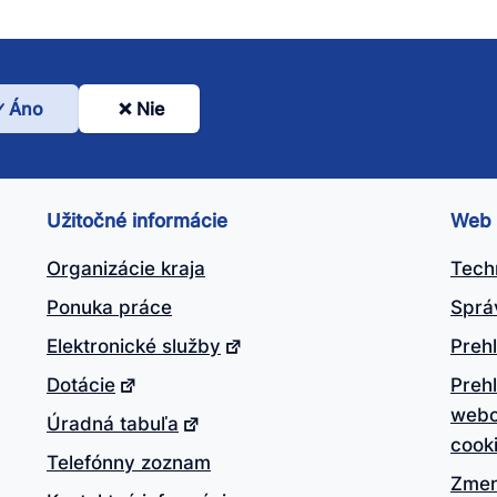
Áno
Nie
l
nto
ánok
Užitočné informácie
Web
itočný?
Organizácie kraja
Tech
Ponuka práce
Sprá
Elektronické služby
Prehl
Dotácie
Preh
webo
Úradná tabuľa
cook
Telefónny zoznam
Zmen