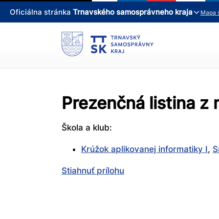
Oficiálna stránka
Trnavského samosprávneho kraja
Mapa 
Prezenčná listina z
Škola a klub:
Krúžok aplikovanej informatiky I
,
S
Stiahnuť prílohu