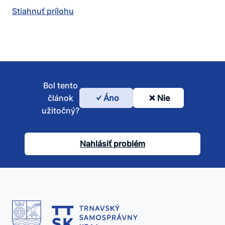
Stiahnuť prílohu
Bol tento
článok
Áno
Nie
Bol
užitočný?
tento
článok
Nahlásiť problém
užitočný?