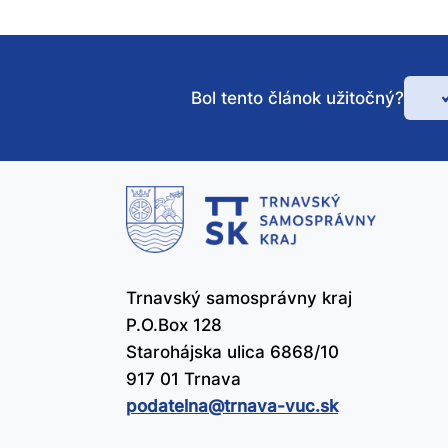
Bol tento článok užitočný?
Bo
te
čl
už
Trnavský samosprávny kraj
P.O.Box 128
Starohájska ulica 6868/10
917 01 Trnava
podatelna@​trnava-vuc.sk