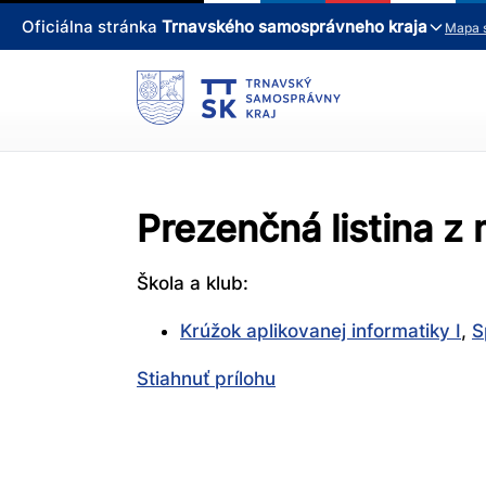
Oficiálna stránka
Trnavského samosprávneho kraja
Mapa 
Prezenčná listina z
Škola a klub:
Krúžok aplikovanej informatiky I
,
S
Stiahnuť prílohu