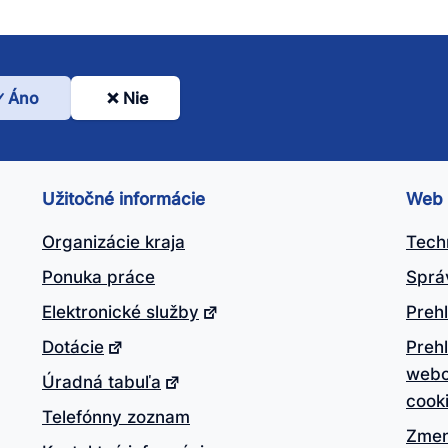
Áno
Nie
l
nto
ánok
Užitočné informácie
Web
itočný?
Organizácie kraja
Tech
Ponuka práce
Sprá
Elektronické služby
Prehl
Dotácie
Preh
webo
Úradná tabuľa
cook
Telefónny zoznam
Zmen