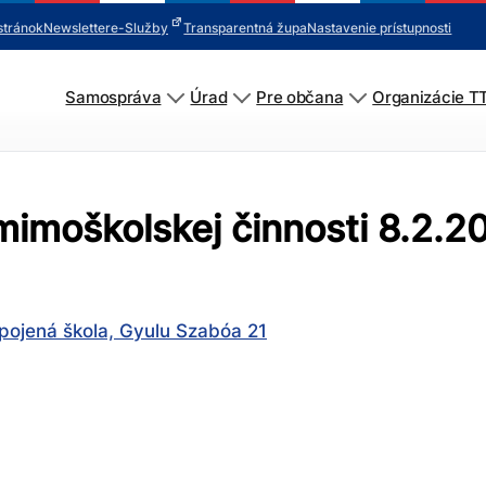
stránok
Newsletter
e-Služby
Transparentná župa
Nastavenie prístupnosti
Samospráva
Úrad
Pre občana
Organizácie T
 mimoškolskej činnosti 8.2.2
pojená škola, Gyulu Szabóa 21