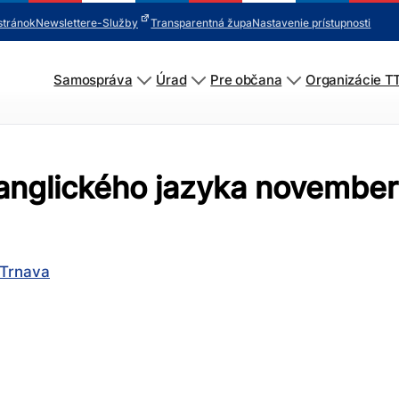
stránok
Newsletter
e-Služby
Transparentná župa
Nastavenie prístupnosti
Samospráva
Úrad
Pre občana
Organizácie T
 anglického jazyka novembe
 Trnava