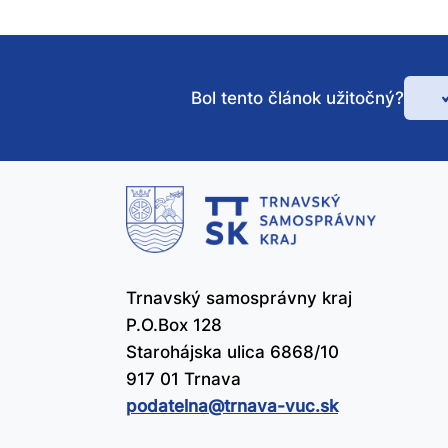
Bol tento článok užitočný?
Bo
te
čl
už
Trnavský samosprávny kraj
P.O.Box 128
Starohájska ulica 6868/10
917 01 Trnava
podatelna@​trnava-vuc.sk