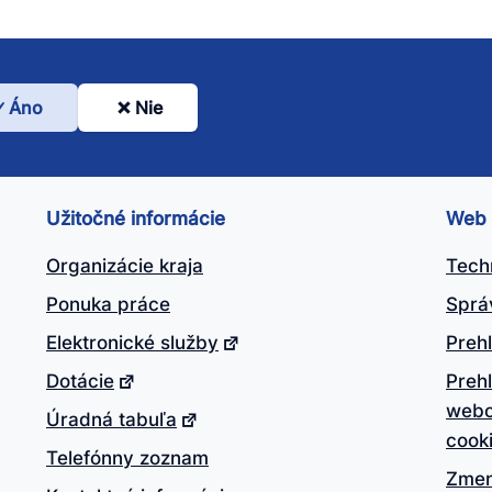
Áno
Nie
l
nto
ánok
Užitočné informácie
Web
itočný?
Organizácie kraja
Tech
Ponuka práce
Sprá
Elektronické služby
Prehl
Dotácie
Preh
webo
Úradná tabuľa
cook
Telefónny zoznam
Zmen