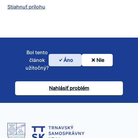
Stiahnuť prílohu
Bol tento
článok
Áno
Nie
Bol
užitočný?
tento
článok
Nahlásiť problém
užitočný?