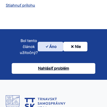
Stiahnuť prílohu
Bol tento
článok
Áno
Nie
Bol
užitočný?
tento
článok
Nahlásiť problém
užitočný?