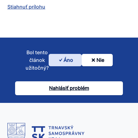
Stiahnuť prílohu
Bol tento
článok
Áno
Nie
Bol
užitočný?
tento
článok
Nahlásiť problém
užitočný?