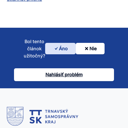
Bol tento
článok
Áno
Nie
Bol
užitočný?
tento
článok
Nahlásiť problém
užitočný?