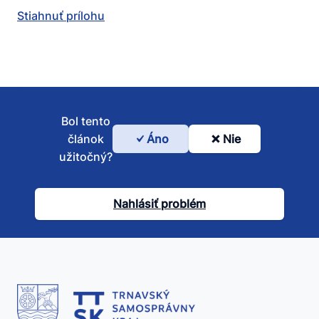
Stiahnuť prílohu
Bol tento
článok
Áno
Nie
Bol
užitočný?
tento
článok
Nahlásiť problém
užitočný?