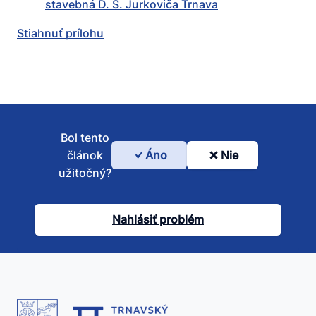
stavebná D. S. Jurkoviča Trnava
Stiahnuť prílohu
Bol tento
článok
Áno
Nie
Bol
užitočný?
tento
článok
Nahlásiť problém
užitočný?