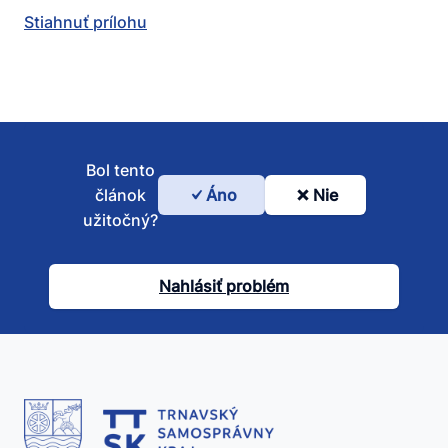
Stiahnuť prílohu
Bol tento
článok
Áno
Nie
Bol
užitočný?
tento
článok
Nahlásiť problém
užitočný?