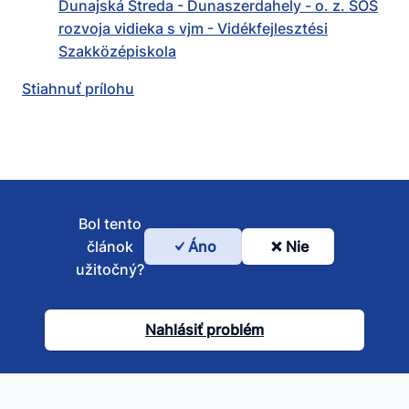
Dunajská Streda - Dunaszerdahely - o. z. SOŠ
rozvoja vidieka s vjm - Vidékfejlesztési
Szakközépiskola
Stiahnuť prílohu
Bol tento
článok
Áno
Nie
Bol
užitočný?
tento
článok
Nahlásiť problém
užitočný?