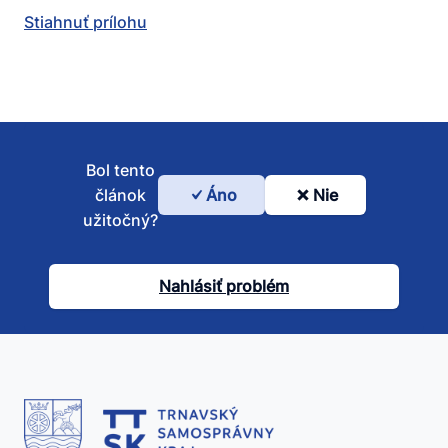
Stiahnuť prílohu
Bol tento
článok
Áno
Nie
Bol
užitočný?
tento
článok
Nahlásiť problém
užitočný?