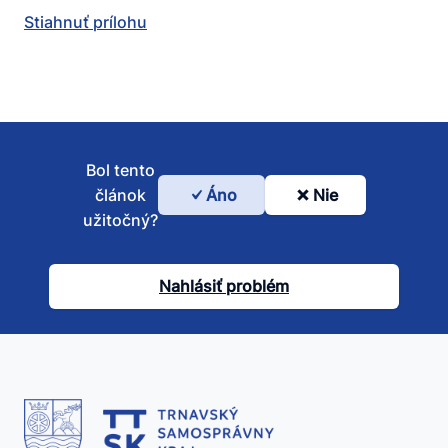
Stiahnuť prílohu
Bol tento
článok
Áno
Nie
Bol
užitočný?
tento
článok
Nahlásiť problém
užitočný?