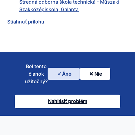
Stredná odborná škola technická - Műszaki
Szakközépiskola, Galanta
Stiahnuť prílohu
Bol tento
článok
Áno
Nie
Bol
užitočný?
tento
článok
Nahlásiť problém
užitočný?