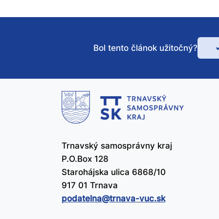
Bol tento článok užitočný?
Bo
te
čl
už
Trnavský samosprávny kraj
P.O.Box 128
Starohájska ulica 6868/10
917 01 Trnava
podatelna@​trnava-vuc.sk