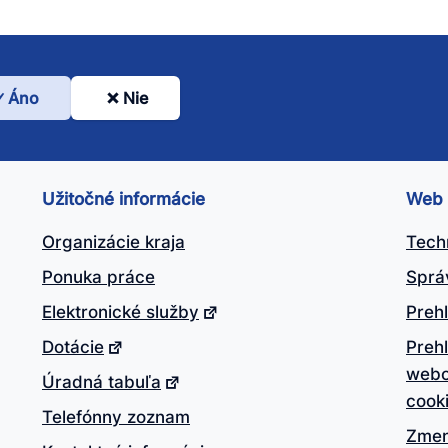
Áno
Nie
l
nto
ánok
Užitočné informácie
Web
itočný?
Organizácie kraja
Tech
Ponuka práce
Sprá
Elektronické služby
Prehl
Dotácie
Preh
webo
Úradná tabuľa
cook
Telefónny zoznam
Zmen