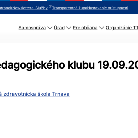
stránok
Newsletter
e-Služby
Transparentná župa
Nastavenie prístupnosti
Samospráva
Úrad
Pre občana
Organizácie T
pedagogického klubu 19.09.
á zdravotnícka škola Trnava