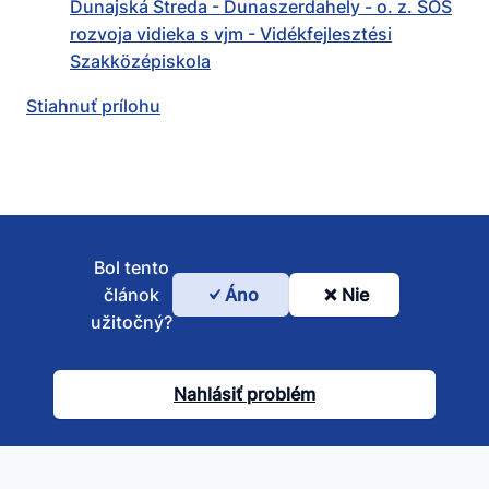
Dunajská Streda - Dunaszerdahely - o. z. SOŠ
rozvoja vidieka s vjm - Vidékfejlesztési
Szakközépiskola
Stiahnuť prílohu
Bol tento
článok
Áno
Nie
Bol
užitočný?
tento
článok
Nahlásiť problém
užitočný?