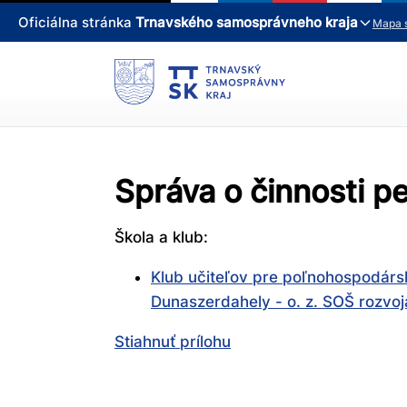
Oficiálna stránka
Trnavského samosprávneho kraja
Mapa 
Správa o činnosti 
Škola a klub:
Klub učiteľov pre poľnohospodárs
Dunaszerdahely - o. z. SOŠ rozvoja
Stiahnuť prílohu