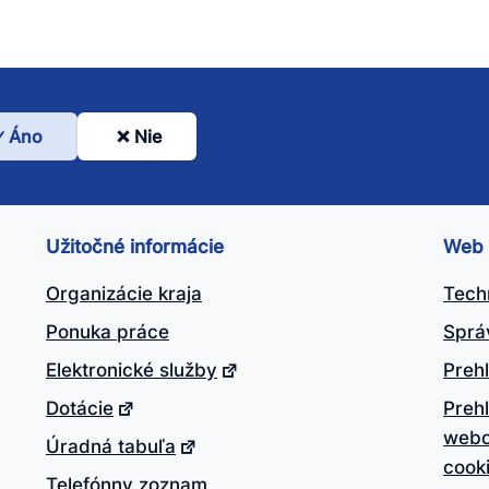
Áno
Nie
l
nto
ánok
Užitočné informácie
Web
itočný?
Organizácie kraja
Tech
Ponuka práce
Sprá
Elektronické služby
Prehl
Dotácie
Preh
webo
Úradná tabuľa
cook
Telefónny zoznam