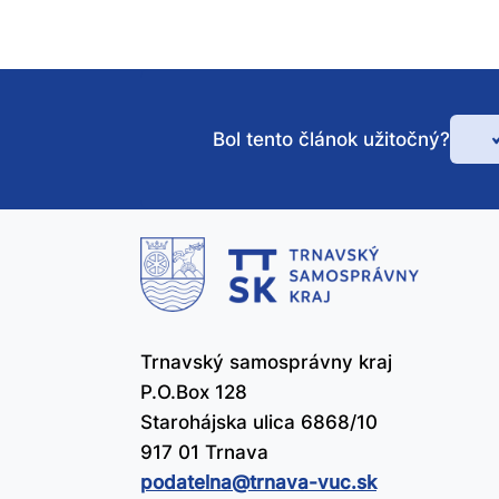
Bol tento článok užitočný?
Bo
te
čl
už
Trnavský samosprávny kraj
P.O.Box 128
Starohájska ulica 6868/10
917 01 Trnava
podatelna@​trnava-vuc.sk