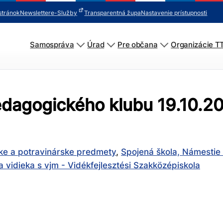
stránok
Newsletter
e-Služby
Transparentná župa
Nastavenie prístupnosti
Samospráva
Úrad
Pre občana
Organizácie T
pedagogického klubu 19.10.2
ke a potravinárske predmety
,
Spojená škola, Námestie 
 vidieka s vjm - Vidékfejlesztési Szakközépiskola