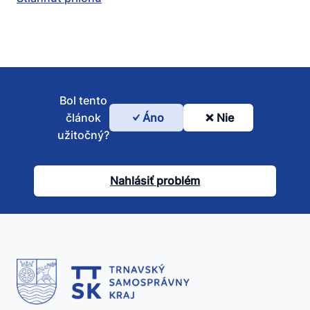
Bol tento
článok
Áno
Nie
Bol
užitočný?
tento
článok
Nahlásiť problém
užitočný?