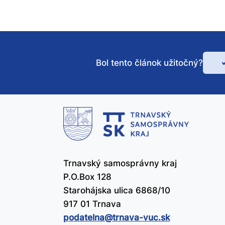
Bol tento článok užitočný?
Bo
te
čl
už
Trnavský samosprávny kraj
P.O.Box 128
Starohájska ulica 6868/10
917 01 Trnava
podatelna@​trnava-vuc.sk