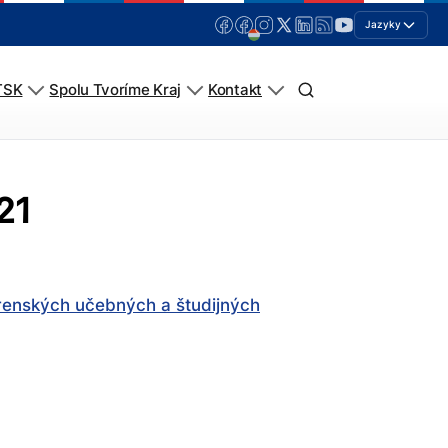
Jazyky
TSK
Spolu Tvoríme Kraj
Kontakt
21
renských učebných a študijných