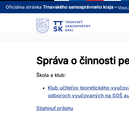
Oficiálna stránka
Trnavského samosprávneho kraja
Mapa 
Správa o činnosti 
Škola a klub:
Klub učiteľov teoretického vyuč
odboroch vyučovaných na SOŠ au
Stiahnuť prílohu