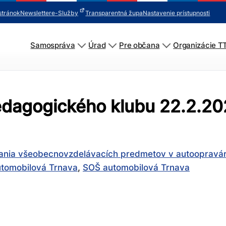
stránok
Newsletter
e-Služby
Transparentná župa
Nastavenie prístupnosti
Samospráva
Úrad
Pre občana
Organizácie T
pedagogického klubu 22.2.20
ovania všeobecnovzdelávacích predmetov v autoopravá
tomobilová Trnava
,
SOŠ automobilová Trnava