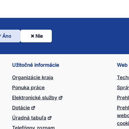
Áno
Nie
l
nto
ánok
Užitočné informácie
Web
itočný?
Organizácie kraja
Tech
Ponuka práce
Sprá
Elektronické služby
Prehl
Dotácie
Preh
webo
Úradná tabuľa
cook
Telefónny zoznam