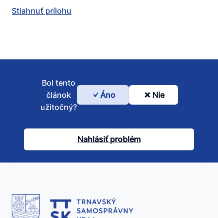
Stiahnuť prílohu
Bol tento
článok
Áno
Nie
Bol
užitočný?
tento
článok
Nahlásiť problém
užitočný?