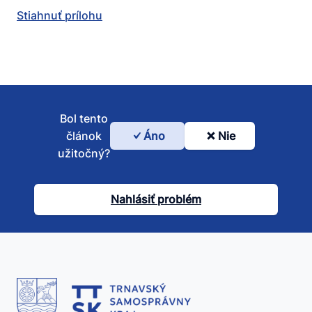
Stiahnuť prílohu
Bol tento
článok
Áno
Nie
Bol
užitočný?
tento
článok
Nahlásiť problém
užitočný?